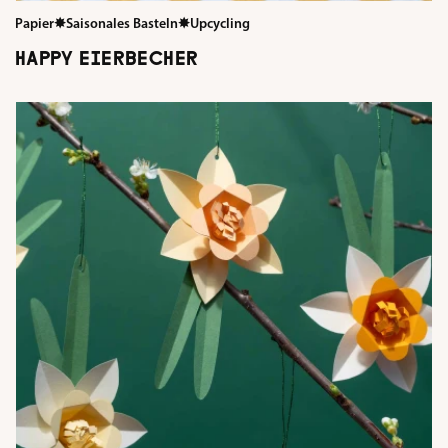
Papier
✸
Saisonales Basteln
✸
Upcycling
HAPPY EIERBECHER