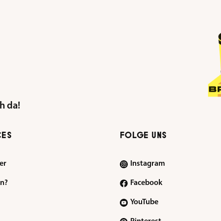
echten Zaubershow.
h da!
CES
FOLGE UNS
er
Instagram
en?
Facebook
YouTube