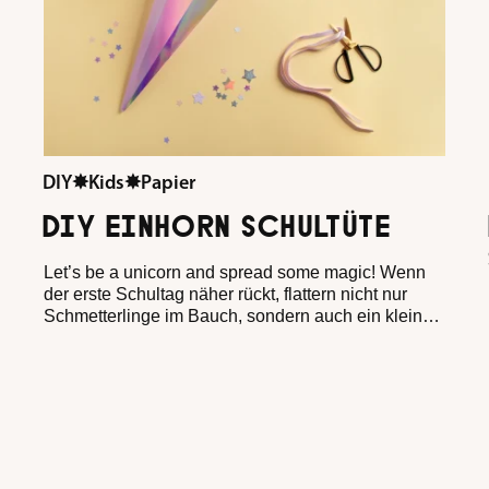
DIY
✸
Kids
✸
Papier
DIY EINHORN SCHULTÜTE
Let’s be a unicorn and spread some magic! Wenn
der erste Schultag näher rückt, flattern nicht nur
Schmetterlinge im Bauch, sondern auch ein kleines
bisschen Aufregung durch die Luft. Doch keine
Sorge: Mit einem Einhorn an deiner Seite kann
absolut nichts schiefgehen! Stell dir vor, wie
funkelnde Sternchen den Weg zum Klassenzimmer
weisen, ein sanfter Glitzerstaub in der Sonne
schimmert und dein treues Einhorn dir leise Mut
zuflüstert. So wird selbst der allererste Schultag zur