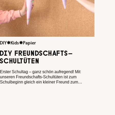
DIY
✸
Kids
✸
Papier
DIY FREUNDSCHAFTS-
SCHULTÜTEN
Erster Schultag – ganz schön aufregend! Mit
unseren Freundschafts-Schultüten ist zum
Schulbeginn gleich ein kleiner Freund zum
Festhalten dabei. Denn mit Freund*innen an der
Seite fühlt sich alles ein bisschen leichter an. Und
zusammen macht Rechnen, Schreiben und Lesen
lernen einfach doppelt so viel Spaß. Ob für beste
Freundinnen, beste Freunde oder gleich die ganze
Vorschulgruppe: Unsere Freundschafts-Schultüten