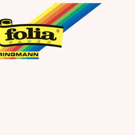
sind die perfekte Idee, um gemeinsam in die
Schulzeit zu starten!