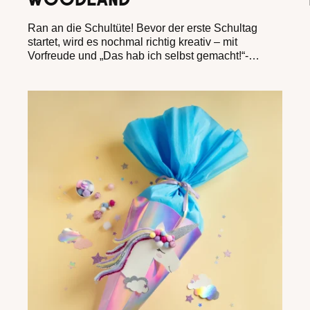
WOODLAND
Ran an die Schultüte! Bevor der erste Schultag
startet, wird es nochmal richtig kreativ – mit
Vorfreude und „Das hab ich selbst gemacht!“-
Momenten – aber bitte ohne Bastelchaos und lange
To-do-Listen.