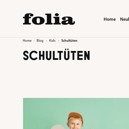
springen
Zur Hauptnavigation springen
Home
Neu
·
·
Home
Blog
Kids
Schultüten
SCHULTÜTEN