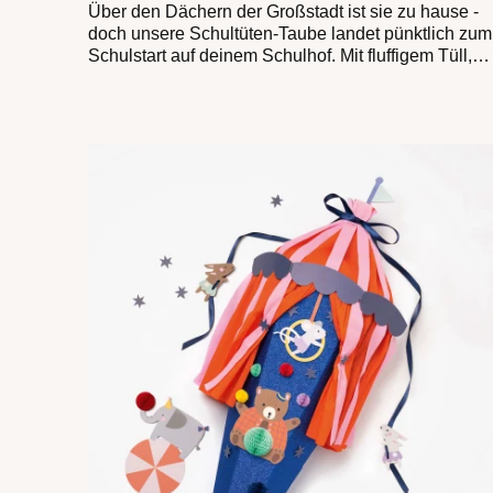
Über den Dächern der Großstadt ist sie zu hause -
doch unsere Schultüten-Taube landet pünktlich zum
Schulstart auf deinem Schulhof. Mit fluffigem Tüll,
schillerndem Gefieder und aufmerksamen
Tonpapier-Augen begleitet sie dich stolz an deinem
ersten Tag in der Schule.