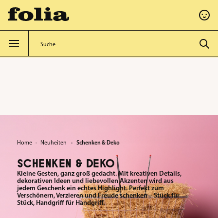
alt springen
·
Home
Neuheiten
Schenken & Deko
SCHENKEN & DEKO
Kleine Gesten, ganz groß gedacht. Mit kreativen Details,
dekorativen Ideen und liebevollen Akzenten wird aus
jedem Geschenk ein echtes Highlight. Perfekt zum
Verschönern, Verzieren und Freude schenken – Stück für
Stück, Handgriff für Handgriff.