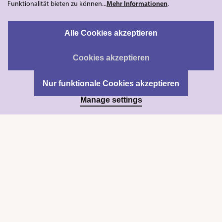
Funktionalität bieten zu können...
Mehr Informationen
.
Alle Cookies akzeptieren
Cookies akzeptieren
Nur funktionale Cookies akzeptieren
Manage settings
DIY FOTOKALENDER, SCHWARZ, 17 X 24 CM, 1
DIY FOTOKALE
STÜCK
STÜCK