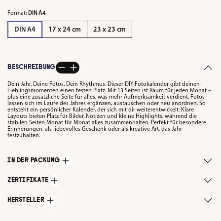
Format:
DIN A4
DIN A4
17 x 24 cm
23 x 23 cm
BESCHREIBUNG
Dein Jahr. Deine Fotos. Dein Rhythmus. Dieser DIY-Fotokalender gibt deinen
Lieblingsmomenten einen festen Platz. Mit 13 Seiten ist Raum für jeden Monat –
plus eine zusätzliche Seite für alles, was mehr Aufmerksamkeit verdient. Fotos
lassen sich im Laufe des Jahres ergänzen, austauschen oder neu anordnen. So
entsteht ein persönlicher Kalender, der sich mit dir weiterentwickelt. Klare
Layouts bieten Platz für Bilder, Notizen und kleine Highlights, während die
stabilen Seiten Monat für Monat alles zusammenhalten. Perfekt für besondere
Erinnerungen, als liebevolles Geschenk oder als kreative Art, das Jahr
festzuhalten.
IN DER PACKUNG
ZERTIFIKATE
HERSTELLER