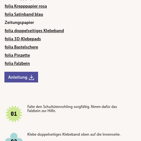
folia Krepppapier rosa
folia Satinband blau
Zeitungspapier
folia doppelseitiges Klebeband
folia 3D-Klebepads
folia Bastelschere
folia Pinzette
folia Falzbein
Anleitung
Falte den Schultütenrohling sorgfältig. Nimm dafür das
Falzbein zur Hilfe.
Klebe doppelseitiges Klebeband oben auf die Innenseite
.