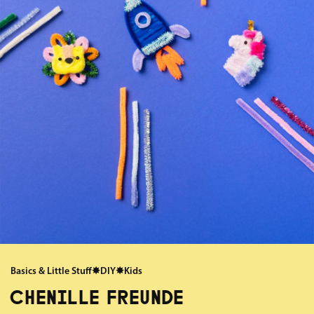
Basics & Little Stuff
✸
DIY
✸
Kids
CHENILLE FREUNDE