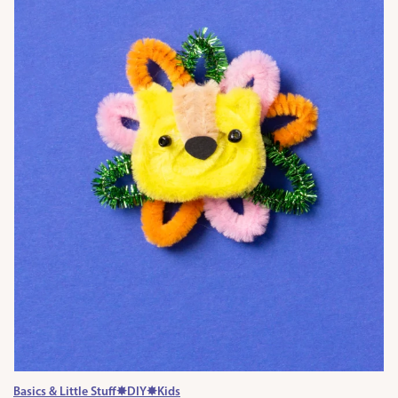
Basics & Little Stuff
✸
DIY
✸
Kids