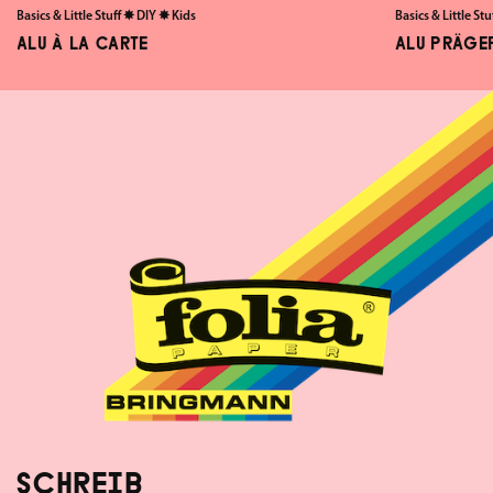
Basics & Little Stuff
✸
DIY
✸
Kids
Basics & Little Stu
ALU À LA CARTE
ALU PRÄGE
SCHREIB