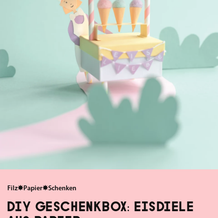
Filz
✸
Papier
✸
Schenken
DIY GESCHENKBOX: EISDIELE