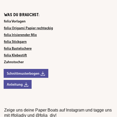
WAS DU BRAUCHST:
folia Vorlagen
folia Origami Papier rechteckig
folia Irisierender Mix
folia Stickgarn
folia Bastelschere
folia Klebestift
Zahnstocher
Schnittmusterbogen
Anleitung
Zeige uns deine Paper Boats auf Instagram und tagge uns
mit #foliadiy und @folia_diy!