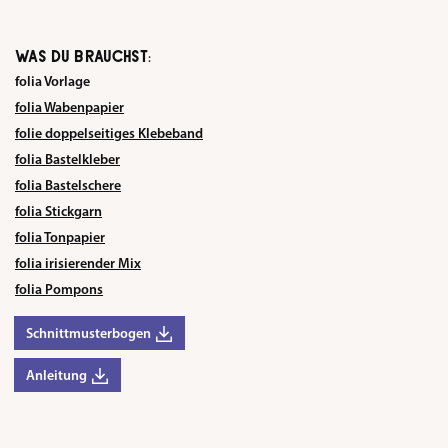
WAS DU BRAUCHST:
folia Vorlage
folia Wabenpapier
folie doppelseitiges Klebeband
folia Bastelkleber
folia Bastelschere
folia Stickgarn
folia Tonpapier
folia irisierender Mix
folia Pompons
Schnittmusterbogen
Anleitung