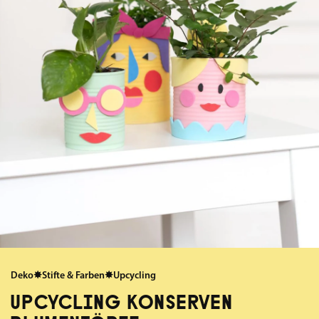
Deko
✸
Stifte & Farben
✸
Upcycling
UPCYCLING KONSERVEN