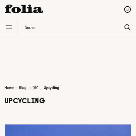
alt springen
·
·
Home
Blog
DIY
Upcycling
UPCYCLING