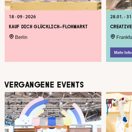
18 · 09 · 2026
28.01. - 
KAUF DICH GLÜCKLICH-FLOHMARKT
CREATIV
Berlin
Frankfu
Mehr Info
VERGANGENE EVENTS