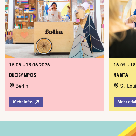
16.06. - 18.06.2026
16.05. - 
DUOSYMPOS
NAMTA
Berlin
St. Lou
Mehr Infos
Mehr erfa