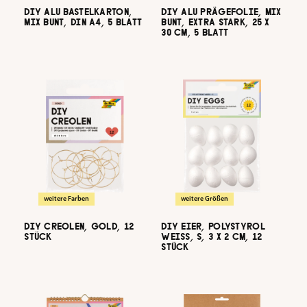
DIY ALU BASTELKARTON,
DIY ALU PRÄGEFOLIE, MIX
MIX BUNT, DIN A4, 5 BLATT
BUNT, EXTRA STARK, 25 X
30 CM, 5 BLATT
weitere Farben
weitere Größen
DIY CREOLEN, GOLD, 12
DIY EIER, POLYSTYROL
STÜCK
WEISS, S, 3 X 2 CM, 12 S
TÜCK