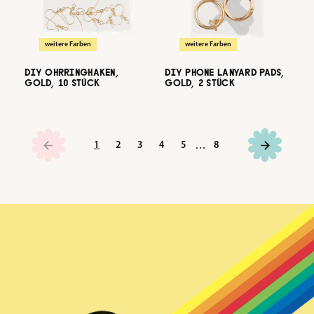
weitere Farben
weitere Farben
DIY OHRRINGHAKEN,
DIY PHONE LANYARD PADS,
GOLD, 10 STÜCK
GOLD, 2 STÜCK
…
Seite
Seite
Seite
Seite
Seite
Seite
1
2
3
4
5
8